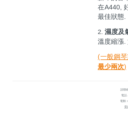
在A440
最佳狀態.
濕度及
2.
溫度縮漲.
(一般鋼
最少兩次
)
請聯絡
電話 /
電郵: t
受