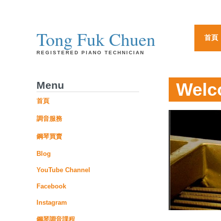
Tong Fuk Chuen
首頁
REGISTERED PIANO TECHNICIAN
Menu
Welc
首頁
調音服務
鋼琴買賣
Blog
YouTube Channel
Facebook
Instagram
鋼琴調音課程